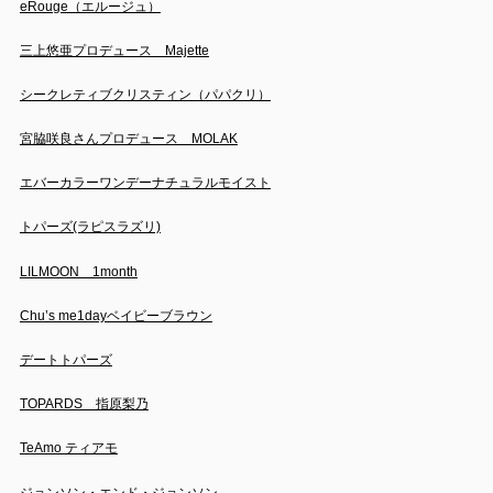
eRouge（エルージュ）
三上悠亜プロデュース Majette
シークレティブクリスティン（パパクリ）
宮脇咲良さんプロデュース MOLAK
エバーカラーワンデーナチュラルモイスト
トパーズ(ラピスラズリ)
LILMOON 1month
Chu’s me1dayベイビーブラウン
デートトパーズ
TOPARDS 指原梨乃
TeAmo ティアモ
ジョンソン・エンド・ジョンソン