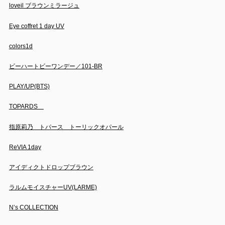
loveil ブラウンミラージュ
Eye coffret 1 day UV
colors1d
ビーハートビーワンデー／101-BR
PLAY/UP(BTS)
TOPARDS
指原莉乃 トパース トーリックオパール
ReVIA 1day
アイディクトドロップブラウン
ラルムモイスチャーUV(LARME)
N’s COLLECTION