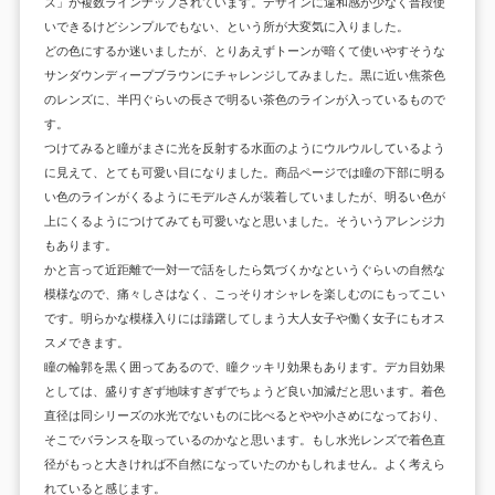
ズ」が複数ラインナップされています。デザインに違和感が少なく普段使
いできるけどシンプルでもない、という所が大変気に入りました。
どの色にするか迷いましたが、とりあえずトーンが暗くて使いやすそうな
サンダウンディープブラウンにチャレンジしてみました。黒に近い焦茶色
のレンズに、半円ぐらいの長さで明るい茶色のラインが入っているもので
す。
つけてみると瞳がまさに光を反射する水面のようにウルウルしているよう
に見えて、とても可愛い目になりました。商品ページでは瞳の下部に明る
い色のラインがくるようにモデルさんが装着していましたが、明るい色が
上にくるようにつけてみても可愛いなと思いました。そういうアレンジ力
もあります。
かと言って近距離で一対一で話をしたら気づくかなというぐらいの自然な
模様なので、痛々しさはなく、こっそりオシャレを楽しむのにもってこい
です。明らかな模様入りには躊躇してしまう大人女子や働く女子にもオス
スメできます。
瞳の輪郭を黒く囲ってあるので、瞳クッキリ効果もあります。デカ目効果
としては、盛りすぎず地味すぎずでちょうど良い加減だと思います。着色
直径は同シリーズの水光でないものに比べるとやや小さめになっており、
そこでバランスを取っているのかなと思います。もし水光レンズで着色直
径がもっと大きければ不自然になっていたのかもしれません。よく考えら
れていると感じます。