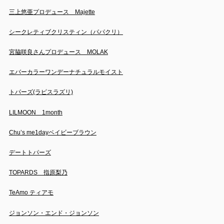
三上悠亜プロデュース Majette
シークレティブクリスティン（パパクリ）
宮脇咲良さんプロデュース MOLAK
エバーカラーワンデーナチュラルモイスト
トパーズ(ラピスラズリ)
LILMOON 1month
Chu’s me1dayベイビーブラウン
デートトパーズ
TOPARDS 指原梨乃
TeAmo ティアモ
ジョンソン・エンド・ジョンソン