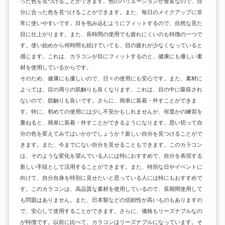
った色を見つけることができます。色のバリエーションが豊富なので、自
分に合った色を見つけることができます。また、毎日のメイクアップに非
常に使いやすいです。目を包み込むようにフィットするので、自然な見た
目に仕上がります。また、長時間の使用でも疲れにくいのも特徴の一つで
す。使い始めから何時間も続けていても、目の疲れが少なくなっていると
感じます。これは、カラコンが目にフィットするのと、健康にも優しい素
材を使用しているからです。
そのため、健康にも優しいので、日々の使用にも安心です。また、素材に
よっては、目の周りの肌触りも良くなります。これは、目の中に吸収され
ないので、肌触りも良いです。さらに、簡単に装着・外すことができま
す。特に、初めての使用には少し不安かもしれませんが、何度かの練習を
重ねると、簡単に装着・外すことができるようになります。思い切って自
分の色を変えてみてはいかがでしょうか？新しい自分を見つけることがで
きます。また、今までにない自分を見せることもできます。このカラコン
は、そのような変化を望んでいる人には特におすすめで、自分を表現する
新しい手段として活用することができます。また、特別な日やイベントに
向けて、自分自身を特別に見せたいと思っている人には特にもおすすめで
す。このカラコンは、高品質な素材を使用しているので、長期間使用して
も問題はありません。また、日本製などの信頼性が高いものもありますの
で、安心して使用することができます。さらに、価格もリーズナブルなの
が特徴です。以前に比べて、カラコンはリーズナブルになっています。そ