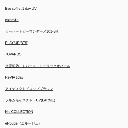
Eye coffret 1 day UV
colors1d
ビーハートビーワンデー／101-BR
PLAY/UP(BTS)
TOPARDS
指原莉乃 トパース トーリックオパール
ReVIA 1day
アイディクトドロップブラウン
ラルムモイスチャーUV(LARME)
N’s COLLECTION
eRouge（エルージュ）