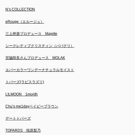
N’s COLLECTION
eRouge（エルージュ）
三上悠亜プロデュース Majette
シークレティブクリスティン（パパクリ）
宮脇咲良さんプロデュース MOLAK
エバーカラーワンデーナチュラルモイスト
トパーズ(ラピスラズリ)
LILMOON 1month
Chu’s me1dayベイビーブラウン
デートトパーズ
TOPARDS 指原梨乃