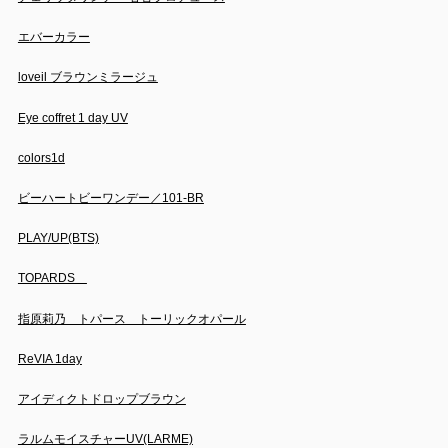
エバーカラー
loveil ブラウンミラージュ
Eye coffret 1 day UV
colors1d
ビーハートビーワンデー／101-BR
PLAY/UP(BTS)
TOPARDS
指原莉乃 トパース トーリックオパール
ReVIA 1day
アイディクトドロップブラウン
ラルムモイスチャーUV(LARME)