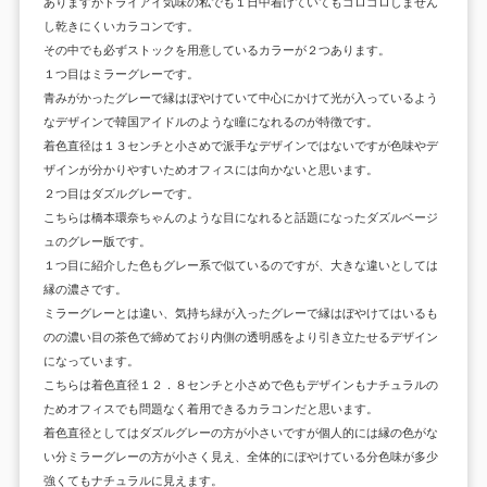
ありますがドライアイ気味の私でも１日中着けていてもゴロゴロしません
し乾きにくいカラコンです。
その中でも必ずストックを用意しているカラーが２つあります。
１つ目はミラーグレーです。
青みがかったグレーで縁はぼやけていて中心にかけて光が入っているよう
なデザインで韓国アイドルのような瞳になれるのが特徴です。
着色直径は１３センチと小さめで派手なデザインではないですが色味やデ
ザインが分かりやすいためオフィスには向かないと思います。
２つ目はダズルグレーです。
こちらは橋本環奈ちゃんのような目になれると話題になったダズルベージ
ュのグレー版です。
１つ目に紹介した色もグレー系で似ているのですが、大きな違いとしては
縁の濃さです。
ミラーグレーとは違い、気持ち緑が入ったグレーで縁はぼやけてはいるも
のの濃い目の茶色で締めており内側の透明感をより引き立たせるデザイン
になっています。
こちらは着色直径１２．８センチと小さめで色もデザインもナチュラルの
ためオフィスでも問題なく着用できるカラコンだと思います。
着色直径としてはダズルグレーの方が小さいですが個人的には縁の色がな
い分ミラーグレーの方が小さく見え、全体的にぼやけている分色味が多少
強くてもナチュラルに見えます。