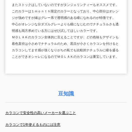
またストックはしていないのですがタンジェリンティーもオススメです。
このカラーは１ｍｏｎｔｈ限定のカラーとなっており、中心部分はオレン
ジが強めですが縁はグレー系で透明感のある瞳になれるのが特徴です。
中心がオレンジな分ダズルグレーよりも瞳になじむのでナチュラルさも透
明感も両方求めている方にはぜひ試してほしいカラーです。
ＭＯＬＡＫのカラコン全体的に言えることですが、どの色味もデザインも
着色直径は小さめでナチュラルのため、黒目が小さくカラコンを付けると
カラコンしてます感が強くなりがちの私でも比較的ナチュラルに瞳を盛る
ことができオシャレになるのでＭＯＬＡＫのカラコンは重宝しています。
豆知識
カラコンで安全性の高いメーカーを選ぶこと
カラコンで1年使えるものには注意